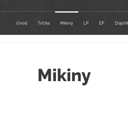
Úvod
Trička
Mikiny
LP
EP
Doplň
Mikiny