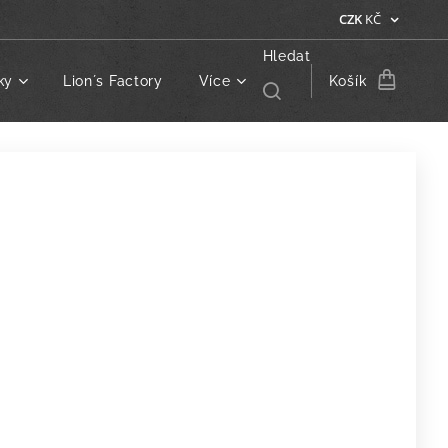
CZK
KČ
Hledat
ky
Lion´s Factory
Více
Košík