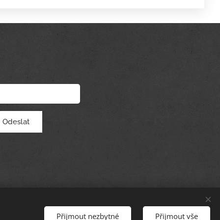
Odeslat
Přijmout nezbytné
Přijmout vše