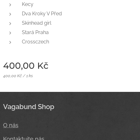
Kecy
Dva Kroky V Před
Skinhead girl
Stará Praha
Crossczech
400,00
Kč
400,00 Kč / 1 ks
Vagabund Shop
O nás
Kontaktujte nás