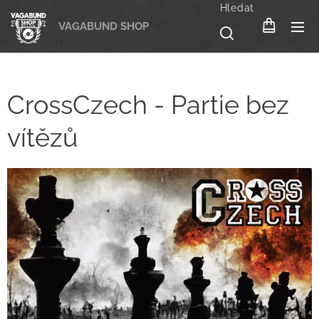
Hledat
VAGABUND SHOP
CrossCzech - Partie bez
vítězů