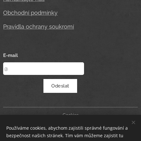
Obchodní podmínky
Pravidla ochrany soukromí
E-mail
Odeslat
Cookies
Používáme cookies, abychom zajistili správné fungování a
Měna
bezpečnost našich stránek. Tím vám můžeme zajistit tu
CZK Kč
EUR €