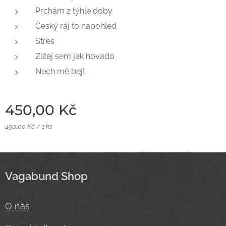
Prchám z týhle doby
Český ráj to napohled
Stres
Zlitej sem jak hovado
Nech mě bejt
450,00
Kč
450,00 Kč / 1 ks
Vagabund Shop
O nás