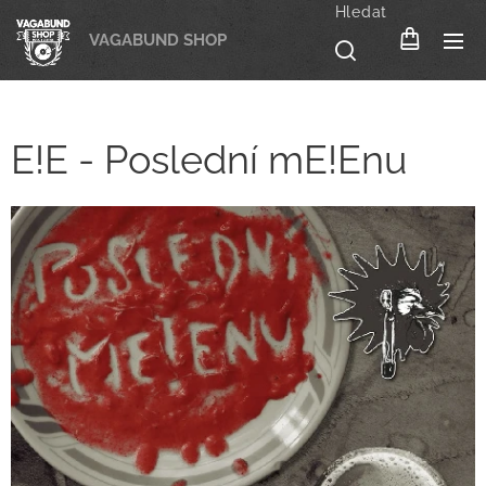
Hledat
VAGABUND SHOP
E!E - Poslední mE!Enu