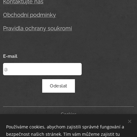
Kontaktujte nás
Obchodní podmínky
Pravidla ochrany soukromí
E-mail
Odeslat
Cookies
Používáme cookies, abychom zajistili správné fungování a
Měna
bezpečnost našich stránek. Tím vám můžeme zajistit tu
CZK Kč
EUR €