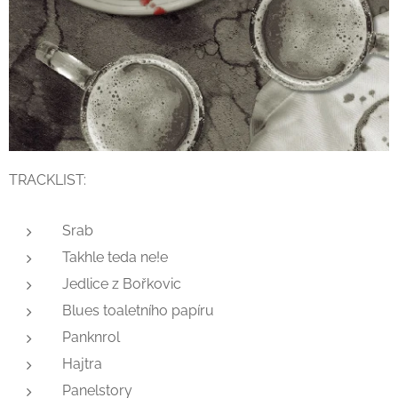
TRACKLIST:
Srab
Takhle teda ne!e
Jedlice z Bořkovic
Blues toaletního papíru
Panknrol
Hajtra
Panelstory