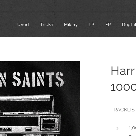
Úvod
Trička
Mikiny
LP
EP
Doplň
Harr
1000
TRACKLIST
1,0