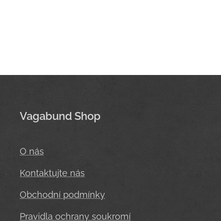
Vagabund Shop
O nás
Kontaktujte nás
Obchodní podmínky
Pravidla ochrany soukromí