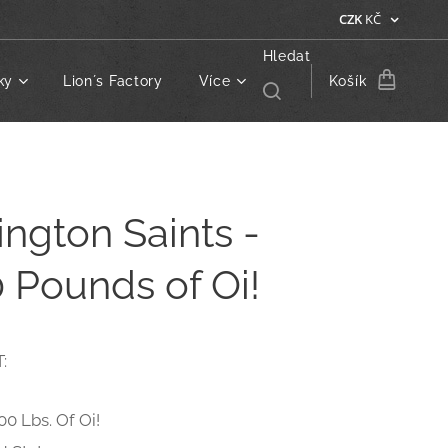
CZK
KČ
Hledat
ky
Lion´s Factory
Více
Košík
ington Saints -
 Pounds of Oi!
:
00 Lbs. Of Oi!