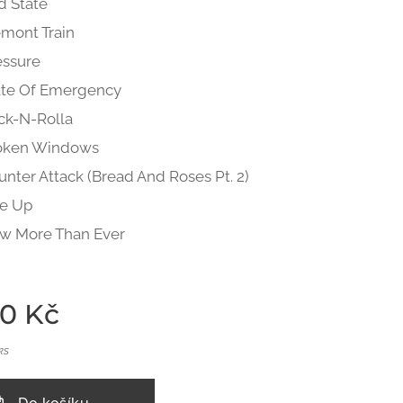
d State
emont Train
essure
ate Of Emergency
ck-N-Rolla
oken Windows
nter Attack (Bread And Roses Pt. 2)
se Up
w More Than Ever
00
Kč
ks