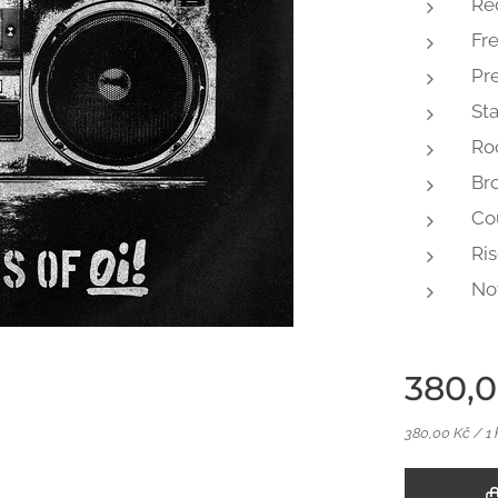
Re
Fr
Pr
St
Ro
Br
Cou
Ri
No
380,
380,00 Kč / 1 