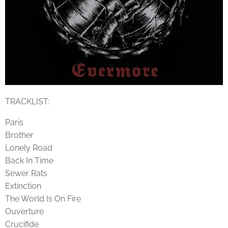
TRACKLIST:
Paris
Brother
Lonely Road
Back In Time
Sewer Rats
Extinction
The World Is On Fire
Ouverture
Crucifide