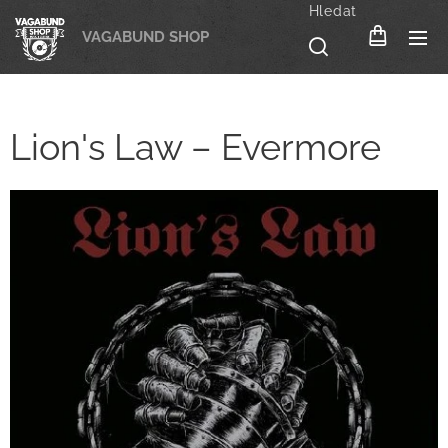
Hledat
VAGABUND SHOP
Lion's Law – Evermore