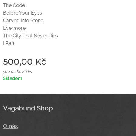
The Code
Before Your Eyes
Carved Into Stone
Evermore
The City That Never Dies
I Ran
500,00
Kč
500,00 Kč / 1 ks
Skladem
Vagabund Shop
O nás