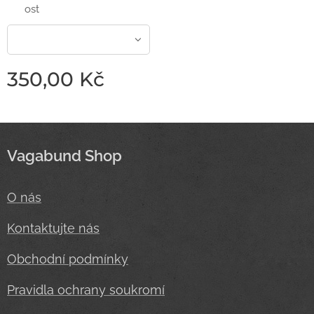
ost
350,00
Kč
Vagabund Shop
O nás
Kontaktujte nás
Obchodní podmínky
Pravidla ochrany soukromí