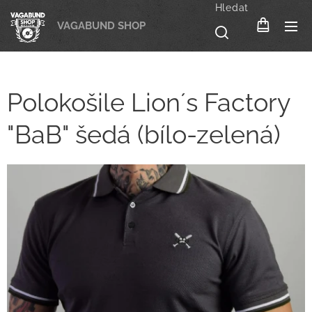
Hledat
VAGABUND SHOP
Polokošile Lion´s Factory
"BaB" šedá (bílo-zelená)