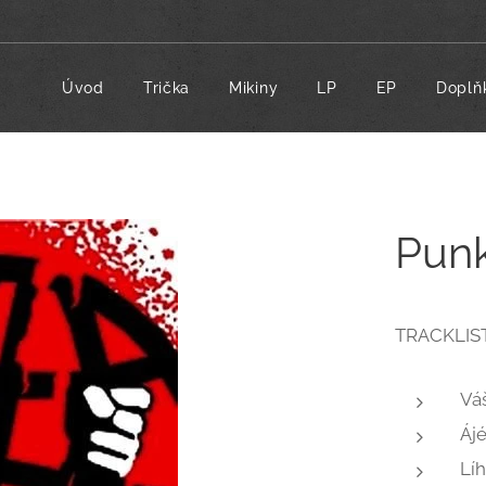
Úvod
Trička
Mikiny
LP
EP
Doplň
Punk
TRACKLIST
Vá
Áj
Líh