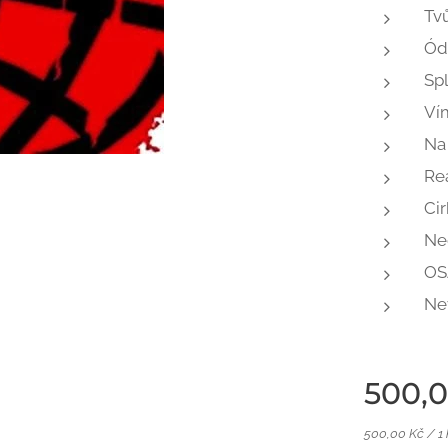
Tv
Ód
Sp
Vím
Na
Re
Ci
Ne
OS
Ne
500,
500,00 Kč / 1 