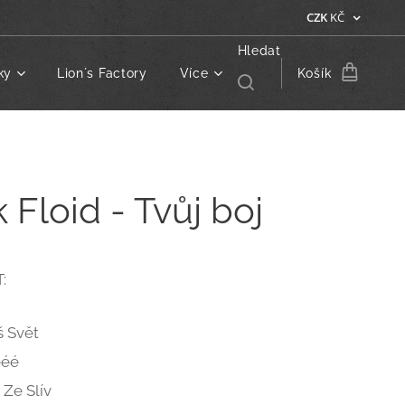
CZK
KČ
Hledat
ky
Lion´s Factory
Více
Košík
 Floid - Tvůj boj
:
š Svět
ééé
 Ze Slív