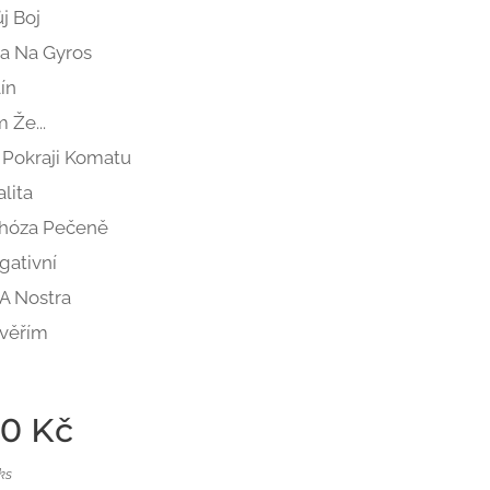
ůj Boj
a Na Gyros
lín
 Že...
 Pokraji Komatu
alita
rhóza Pečeně
gativní
A Nostra
věřím
00
Kč
ks