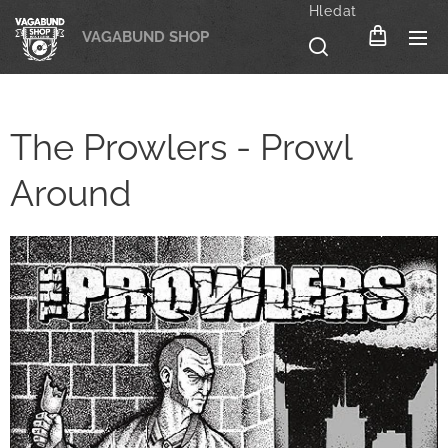
Hledat
VAGABUND SHOP
The Prowlers - Prowl
Around