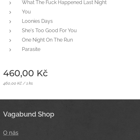
What The Fuck Happened Last Night
You
Loonies Days
She's Too Good For You
One Night On The Run
Parasite
460,00
Kč
460,00 Kč / 1 ks
Vagabund Shop
O nás